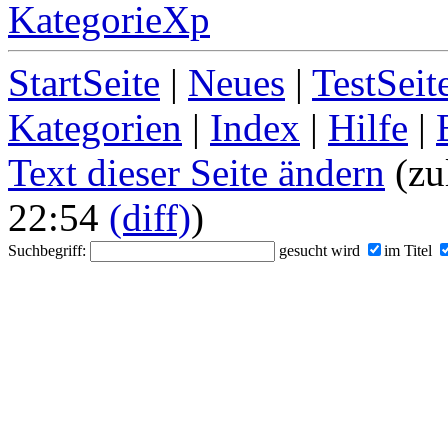
KategorieXp
StartSeite
|
Neues
|
TestSeit
Kategorien
|
Index
|
Hilfe
|
Text dieser Seite ändern
(zu
22:54
(diff)
)
Suchbegriff:
gesucht wird
im Titel