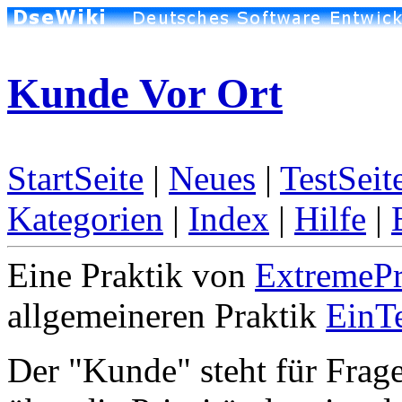
Kunde Vor Ort
StartSeite
|
Neues
|
TestSeit
Kategorien
|
Index
|
Hilfe
|
Eine Praktik von
ExtremeP
allgemeineren Praktik
EinT
Der "Kunde" steht für Frag