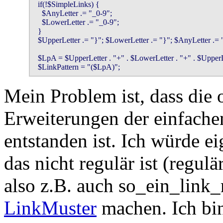
  if(!$SimpleLinks) {

    $AnyLetter .= "_0-9";

    $LowerLetter .= "_0-9";

  }

  $UpperLetter .= "}"; $LowerLetter .= "}"; $AnyLetter .= "
  $LpA = $UpperLetter . "+" . $LowerLetter . "+" . $UpperLe
  $LinkPattern = "($LpA)";
Mein Problem ist, dass die 
Erweiterungen der einfache
entstanden ist. Ich würde ei
das nicht regulär ist (regu
also z.B. auch so_ein_link
LinkMuster
machen. Ich bin