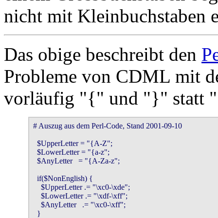
nicht mit Kleinbuchstaben 
Das obige beschreibt den
Pe
Probleme von CDML mit de
vorläufig "{" und "}" statt "
# Auszug aus dem Perl-Code, Stand 2001-09-10

  $UpperLetter = "{A-Z";

  $LowerLetter = "{a-z";

  $AnyLetter   = "{A-Za-z";

  if($NonEnglish) {

    $UpperLetter .= "\xc0-\xde";

    $LowerLetter .= "\xdf-\xff";

    $AnyLetter   .= "\xc0-\xff";

  }
