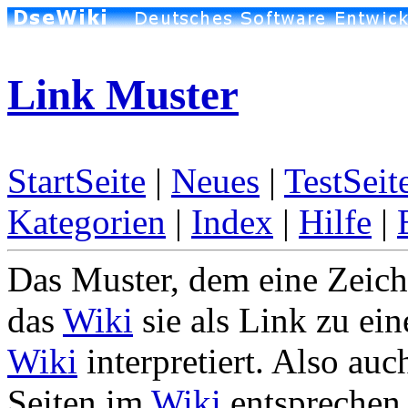
Link Muster
StartSeite
|
Neues
|
TestSeit
Kategorien
|
Index
|
Hilfe
|
Das Muster, dem eine Zeich
das
Wiki
sie als Link zu ein
Wiki
interpretiert. Also a
Seiten im
Wiki
entsprechen 