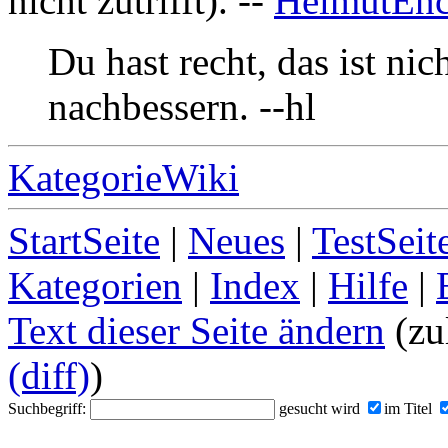
nicht zutrifft). --
HelmutEn
Du hast recht, das ist ni
nachbessern. --hl
KategorieWiki
StartSeite
|
Neues
|
TestSeit
Kategorien
|
Index
|
Hilfe
|
Text dieser Seite ändern
(zu
(diff)
)
Suchbegriff:
gesucht wird
im Titel