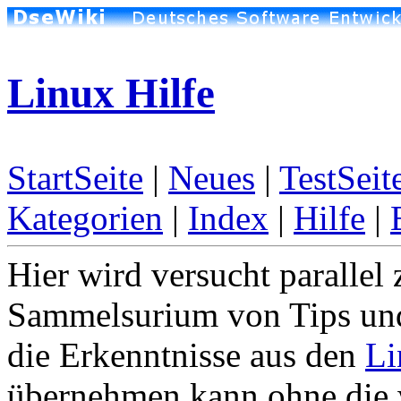
Linux Hilfe
StartSeite
|
Neues
|
TestSeit
Kategorien
|
Index
|
Hilfe
|
Hier wird versucht paralle
Sammelsurium von Tips und
die Erkenntnisse aus den
Li
übernehmen kann ohne die 