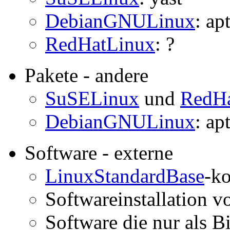
DebianGNULinux
: ap
RedHatLinux
: ?
Pakete - andere
SuSELinux
und
RedH
DebianGNULinux
: ap
Software - externe
LinuxStandardBase
-k
Softwareinstallation v
Software die nur als Bi