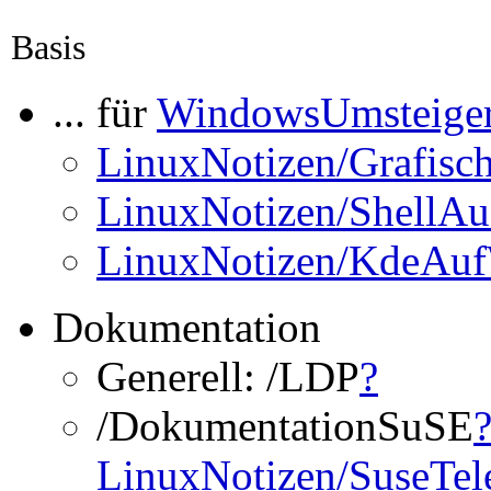
Basis
... für
WindowsUmsteige
LinuxNotizen/Grafisc
LinuxNotizen/ShellA
LinuxNotizen/KdeAu
Dokumentation
Generell: /LDP
?
/DokumentationSuSE
LinuxNotizen/SuseTel