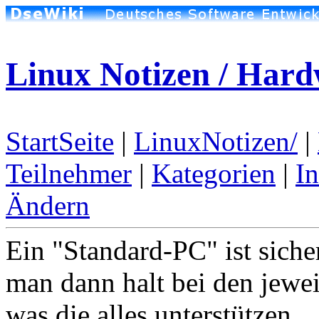
Linux Notizen / Har
StartSeite
|
LinuxNotizen/
|
Teilnehmer
|
Kategorien
|
I
Ändern
Ein "Standard-PC" ist siche
man dann halt bei den jewei
was die alles unterstützen.