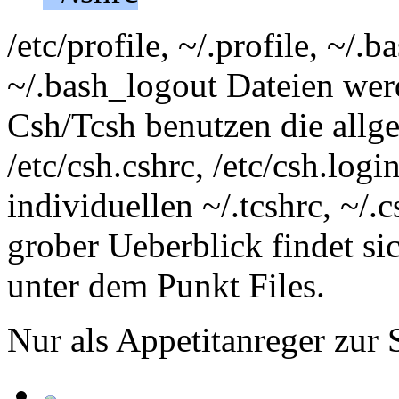
/etc/profile, ~/.profile, ~/.
~/.bash_logout Dateien wer
Csh/Tcsh benutzen die allg
/etc/csh.cshrc, /etc/csh.logi
individuellen ~/.tcshrc, ~/.c
grober Ueberblick findet s
unter dem Punkt Files.
Nur als Appetitanreger zur