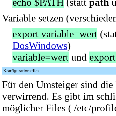
echo $PATH
(statt
path
u
Variable setzen (verschiede
export variable=wert
(sta
DosWindows
)
variable=wert
und
export
Konfigurationsfiles
Für den Umsteiger sind die 
verwirrend. Es gibt im sch
möglicher Files ( /etc/profil