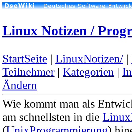
Linux Notizen / Pro
StartSeite
|
LinuxNotizen/
|
Teilnehmer
|
Kategorien
|
I
Ändern
Wie kommt man als Entwic
am schnellsten in die
Linux
(
UnixProgrammierung
) hin