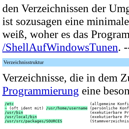
den Verzeichnissen der Um
ist sozusagen eine minimal
weiß, woher es das Program
/ShellAufWindowsTunen
. -
Verzeichnisstruktur
Verzeichnisse, die in dem
Programmierung
eine beson
/etc
                                 (allgemeine Konfi
~
 (oft ident mit) 
/usr/home/username
 (persönliche Konf
/usr/bin
                             (exekutierbare Pr
/usr/local/bin
                       (exekutierbare Pr
/usr/src/packages/SOURCES