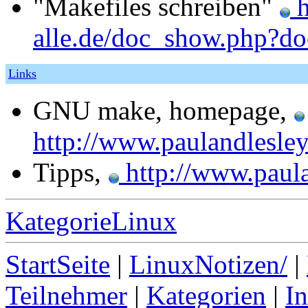
"Makefiles schreiben"
h
alle.de/doc_show.php?d
Links
GNU make, homepage,
http://www.paulandlesle
Tipps,
http://www.paula
KategorieLinux
StartSeite
|
LinuxNotizen/
|
Teilnehmer
|
Kategorien
|
I