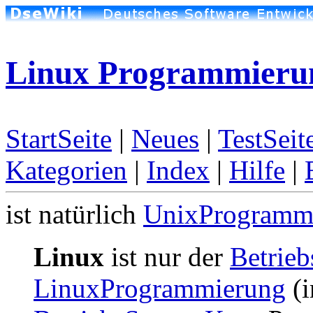
Linux Programmieru
StartSeite
|
Neues
|
TestSeit
Kategorien
|
Index
|
Hilfe
|
ist natürlich
UnixProgramm
Linux
ist nur der
Betrie
LinuxProgrammierung
(i