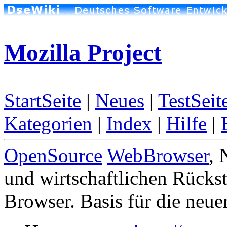
Mozilla Project
StartSeite
|
Neues
|
TestSeit
Kategorien
|
Index
|
Hilfe
|
OpenSource
WebBrowser
, 
und wirtschaftlichen Rücks
Browser. Basis für die neue