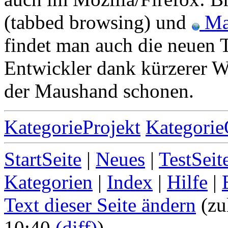
(tabbed browsing) und
Ma
findet man auch die neuen 
Entwickler dank kürzerer 
der Maushand schonen.
KategorieProjekt
Kategori
StartSeite
|
Neues
|
TestSeit
Kategorien
|
Index
|
Hilfe
|
Text dieser Seite ändern
(zu
10:40
(diff)
)