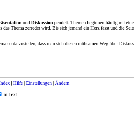
räsentation
und
Diskussion
pendelt. Themen beginnen häufig mit einem
s das Thema zerredet wird. Bis sich jemand ein Herz fasst und die Sei
ema so darzustellen, dass man sich diesen mühsamen Weg über Diskus
Index
|
Hilfe
|
Einstellungen
|
Ändern
im Text