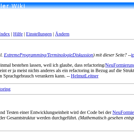
Index
|
Hilfe
|
Einstellungen
|
Ändern
l.
ExtremeProgramming/TerminologieDiskussion
) mit dieser Seite?
--
i
inmal bestehen lassen, weil ich glaube, dass refactoring/
NeuFormierun
t er ja meist nichts anderes als ein refactoring in Bezug auf die Strukt
nen Sprachgebrauch verankern kann. --
HelmutLeitner
oring
nd Testen einer Entwicklungseinheit wird der Code bei der
NeuFormie
der Gesamtstruktur werden durchgeführt.
(Mathematisch gesehen entsp