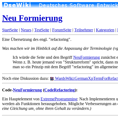
Neu Formierung
StartSeite
|
Neues
|
TestSeite
|
ForumSeite
|
Teilnehmer
|
Kategorien
|
Eine Übersetzung des engl. "refactoring".
Was machen wir im Hinblick auf die Anpassung der Terminologie (vg
Ich würde die Seite und den Begriff
NeuFormierung
zunächst e
Wenn z. B. heute jemand von "Strukturreform" spricht, dann mein
man so ein Prinzip mit dem Begriff "refactoring" im allgemei
Noch eine Diskussion dazu:
WardsWiki:GermanXpTermForRefact
Code-
NeuFormierung
(
CodeRefactoring
):
Ein Hauptelement von
ExtremeProgramming
: Nach Implementieren u
werden als Funktionen herausgehoben. Mögliche Verbesserungen an 
eine Gleichung um, ohne ihren Gehalt zu verändern.)