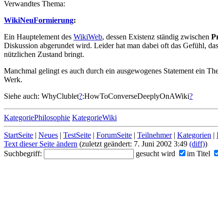
Verwandtes Thema:
WikiNeuFormierung
:
Ein Hauptelement des
WikiWeb
, dessen Existenz ständig zwischen
P
Diskussion abgerundet wird. Leider hat man dabei oft das Gefühl, das
nützlichen Zustand bringt.
Manchmal gelingt es auch durch ein ausgewogenes Statement ein Th
Werk.
Siehe auch: WhyClublet
?
:HowToConverseDeeplyOnAWiki
?
KategoriePhilosophie
KategorieWiki
StartSeite
|
Neues
|
TestSeite
|
ForumSeite
|
Teilnehmer
|
Kategorien
|
Text dieser Seite ändern
(zuletzt geändert: 7. Juni 2002 3:49
(diff)
)
Suchbegriff:
gesucht wird
im Titel