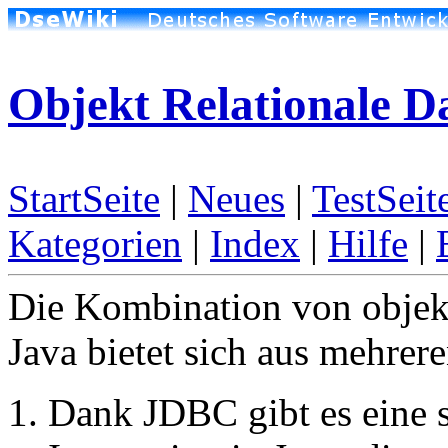
Objekt Relationale 
StartSeite
|
Neues
|
TestSeit
Kategorien
|
Index
|
Hilfe
|
Die Kombination von objekt
Java bietet sich aus mehrer
Dank JDBC gibt es eine s