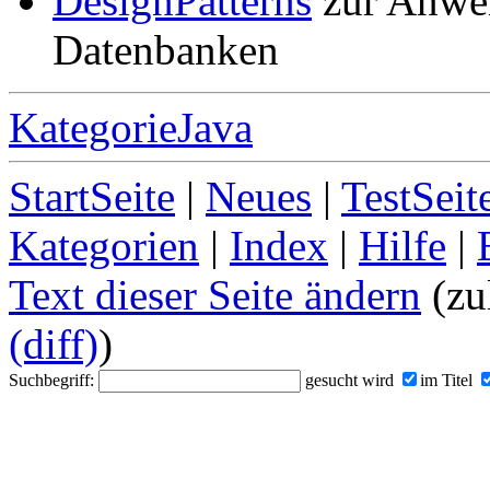
DesignPatterns
zur Anwen
Datenbanken
KategorieJava
StartSeite
|
Neues
|
TestSeit
Kategorien
|
Index
|
Hilfe
|
Text dieser Seite ändern
(zu
(diff)
)
Suchbegriff:
gesucht wird
im Titel