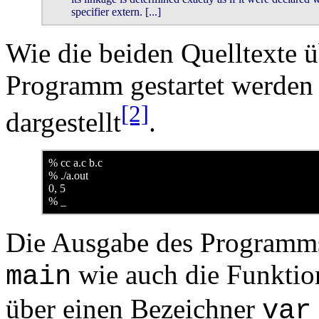
	specifier extern. [...]
Wie die beiden Quelltexte ü
Programm gestartet werden 
[2]
dargestellt
.
% cc a.c b.c

% ./a.out

0, 5

% _
Die Ausgabe des Programms
wie auch die Funkti
main
über einen Bezeichner
var