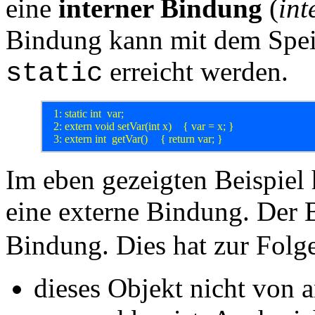
eine
interner Bindung
(
int
Bindung kann mit dem Spei
erreicht werden.
static
  1: static int  var;

  2: extern void setVar(int x)	{ var = x; }

Im eben gezeigten Beispiel 
eine externe Bindung. Der
Bindung. Dies hat zur Folg
dieses Objekt nicht von 