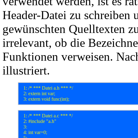
verwendet werden, ist es ra
Header-Datei zu schreiben 
gewünschten Quelltexten zu 
irrelevant, ob die Bezeichn
Funktionen verweisen. Nac
illustriert.
  1: /* *** Datei a.h *** */

  2: extern int var;

  1: /* *** Datei a.c *** */

  2: #include "a.h"

  3: 

  4: int var=0;

  5: 
