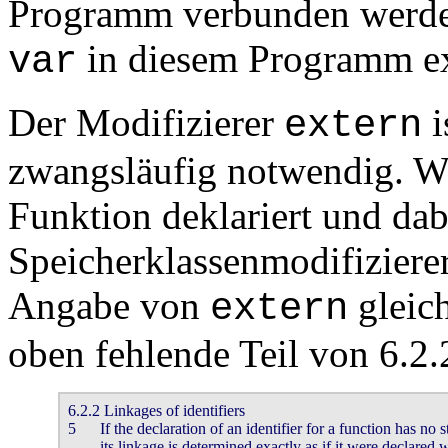
Programm verbunden werden
in diesem Programm ex
var
Der Modifizierer
i
extern
zwangsläufig notwendig. Wi
Funktion deklariert und da
Speicherklassenmodifizierer
Angabe von
gleic
extern
oben fehlende Teil von 6.2.
6.2.2 Linkages of identifiers

5 	If the declaration of an identifier for a function has no storage-class specifier,

	its linkage is determined exactly as if it were declared with the storage-class
