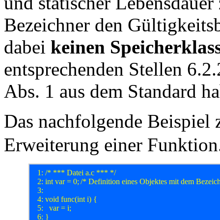
und statischer Lebensdauer 
Bezeichner den Gültigkeits
dabei
keinen Speicherklass
entsprechenden Stellen 6.2.
Abs. 1 aus dem Standard habe
Das nachfolgende Beispiel z
Erweiterung einer Funktion
  1: /* *** Datei a.c *** */

  2: int var = 0;	/* Definition eines Objektes mit dem Bezeichner var und exterer Bindung */

  3: 

  4: void func(int i) {	

  5: 	var = i;
