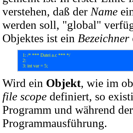
verstehen, daß der
Name
ein
werden soll, "global" verfüg
Objektes ist ein
Bezeichner
  1: /* *** Datei a.c *** */

  2: 

Wird ein
Objekt
, wie im o
file scope
definiert, so exis
Programm und während der
Programmausführung.