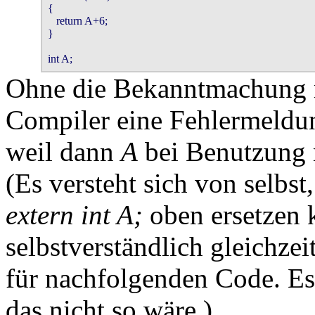
{

   return A+6;

}

int A;
Ohne die Bekanntmachung 
Compiler eine Fehlermeldu
weil dann
A
bei Benutzung 
(Es versteht sich von selbst
extern int A;
oben ersetzen 
selbstverständlich gleichz
für nachfolgenden Code. Es
das nicht so wäre.)