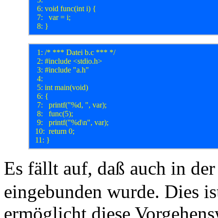
  6: void func(int i) {

  7: 	var = i;

  1: /* *** Datei b.c *** */

  2: #include <stdio.h>

  3: #include "a.h"

  4: 

  5: int main(void)

  6: {

  7: 	printf("%d, ", var);

  8: 	func(5);

  9: 	printf("%d\n", var);

 10: 	return 0;

Es fällt auf, daß auch in de
eingebunden wurde. Dies ist
ermöglicht diese Vorgehen