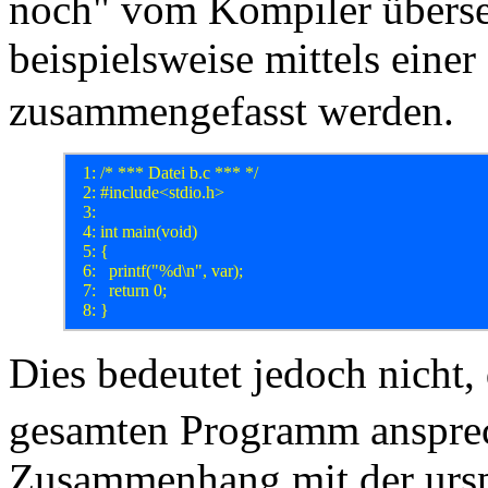
noch" vom Kompiler überset
beispielsweise mittels einer
zusammengefasst werden.
  1: /* *** Datei b.c *** */

  2: #include<stdio.h>

  3: 

  4: int main(void)

  5: {

  6: 	printf("%d\n", var);

  7: 	return 0;

Dies bedeutet jedoch nicht,
gesamten Programm anspre
Zusammenhang mit der urspü