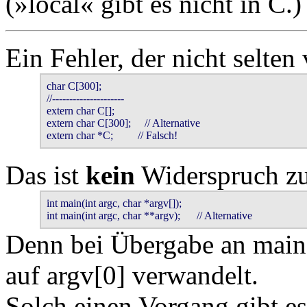
(»local« gibt es nicht in C.)
Ein Fehler, der nicht selte
char C[300];

//---------------------

extern char C[];

extern char C[300];     // Alternative

Das ist
kein
Widerspruch zu
int main(int argc, char *argv[]);

int main(int argc, char **argv);      // Alternative
Denn bei Übergabe an main(
auf argv[0] verwandelt.
Solch einen Vorgang gibt e