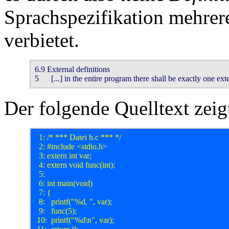
Sprachspezifikation mehrer
verbietet.
6.9 External definitions

5	[...] in the entire program there shall be exactly one exte
Der folgende Quelltext zeig
  1: /* *** Datei b.c *** */

  2: #include <stdio.h>

  3: extern int var;

  4: extern void func(int);

  5: 

  6: int main(void)

  7: {

  8: 	printf("%d, ", var);

  9: 	func(5);

 10: 	printf("%d\n", var);
