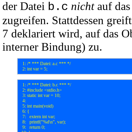
der Datei
nicht
auf das
b.c
zugreifen. Stattdessen greif
7 deklariert wird, auf das O
interner Bindung) zu.
  1: /* *** Datei: a.c *** */

  1: /* *** Datei: b.c *** */

  2: #include <stdio.h>

  3: static int var = 10;

  4: 

  5: int main(void)

  6: {

  7: 	extern int var;

  8: 	printf("%d\n", var);

  9: 	return 0;
