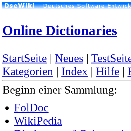
Online Dictionaries
StartSeite
|
Neues
|
TestSeit
Kategorien
|
Index
|
Hilfe
|
Beginn einer Sammlung:
FolDoc
WikiPedia