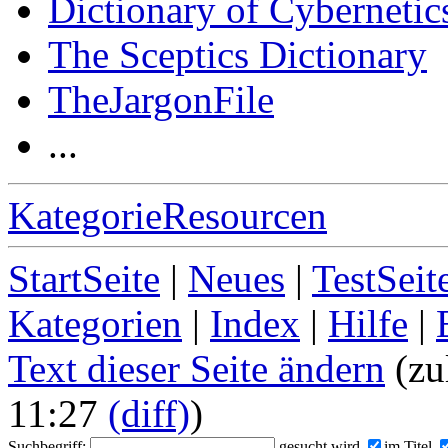
Dictionary of Cybernetic
The Sceptics Dictionary
TheJargonFile
...
KategorieResourcen
StartSeite
|
Neues
|
TestSeit
Kategorien
|
Index
|
Hilfe
|
Text dieser Seite ändern
(zu
11:27
(diff)
)
Suchbegriff:
gesucht wird
im Titel