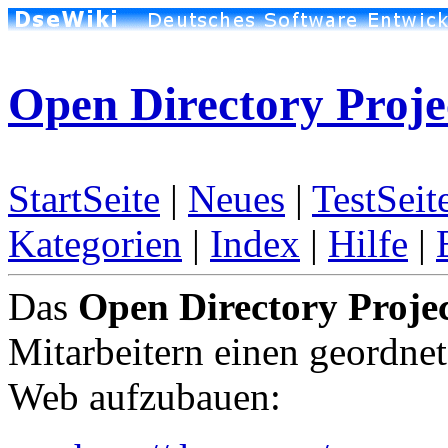
Open Directory Proje
StartSeite
|
Neues
|
TestSeit
Kategorien
|
Index
|
Hilfe
|
Das
Open Directory Proje
Mitarbeitern einen geordne
Web aufzubauen: