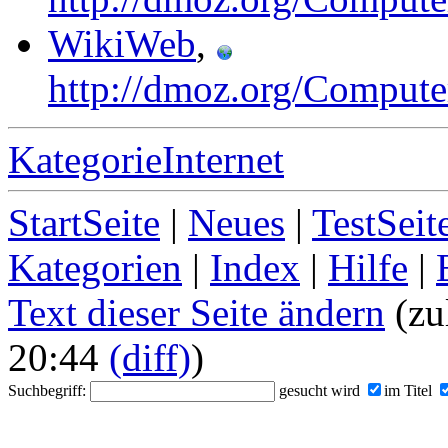
WikiWeb
,
http://dmoz.org/Compute
KategorieInternet
StartSeite
|
Neues
|
TestSeit
Kategorien
|
Index
|
Hilfe
|
Text dieser Seite ändern
(zu
20:44
(diff)
)
Suchbegriff:
gesucht wird
im Titel