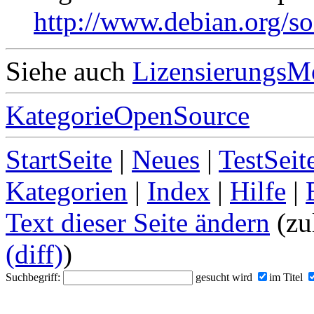
http://www.debian.org/so
Siehe auch
LizensierungsM
KategorieOpenSource
StartSeite
|
Neues
|
TestSeit
Kategorien
|
Index
|
Hilfe
|
Text dieser Seite ändern
(zu
(diff)
)
Suchbegriff:
gesucht wird
im Titel