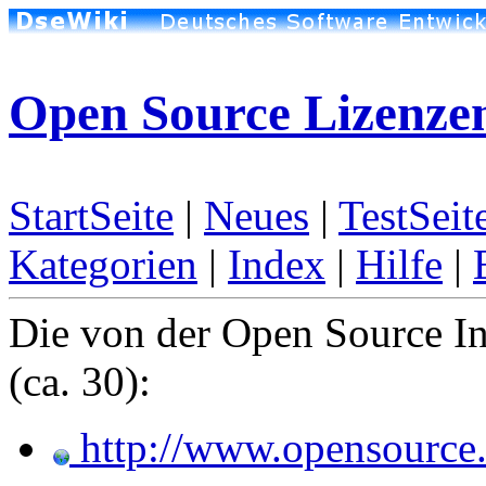
Open Source Lizenze
StartSeite
|
Neues
|
TestSeit
Kategorien
|
Index
|
Hilfe
|
Die von der Open Source Ini
(ca. 30):
http://www.opensource.