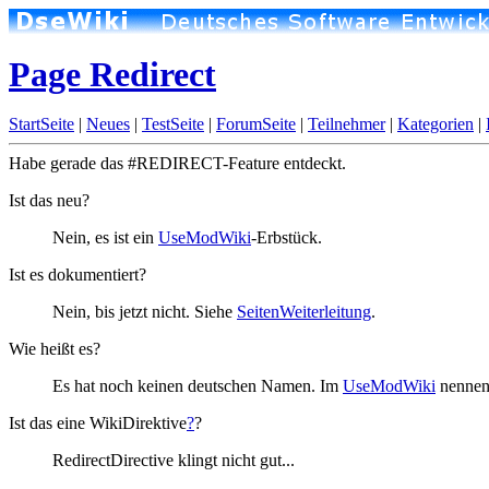
Page Redirect
StartSeite
|
Neues
|
TestSeite
|
ForumSeite
|
Teilnehmer
|
Kategorien
|
Habe gerade das #REDIRECT-Feature entdeckt.
Ist das neu?
Nein, es ist ein
UseModWiki
-Erbstück.
Ist es dokumentiert?
Nein, bis jetzt nicht. Siehe
SeitenWeiterleitung
.
Wie heißt es?
Es hat noch keinen deutschen Namen. Im
UseModWiki
nennen
Ist das eine WikiDirektive
?
?
RedirectDirective klingt nicht gut...