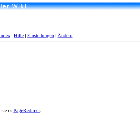
Index
|
Hilfe
|
Einstellungen
|
Ändern
 sie es
PageRedirect
.