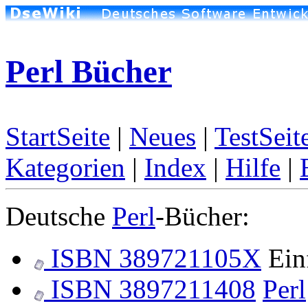
Perl Bücher
StartSeite
|
Neues
|
TestSeit
Kategorien
|
Index
|
Hilfe
|
Deutsche
Perl
-Bücher:
ISBN 389721105X
Ein
ISBN 3897211408
Perl