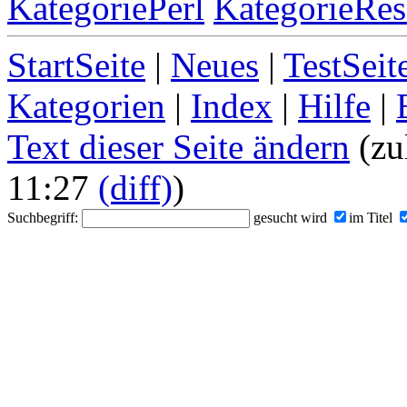
KategoriePerl
KategorieRes
StartSeite
|
Neues
|
TestSeit
Kategorien
|
Index
|
Hilfe
|
Text dieser Seite ändern
(zu
11:27
(diff)
)
Suchbegriff:
gesucht wird
im Titel