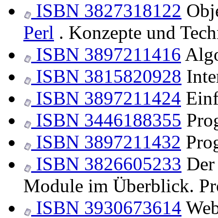
ISBN 3827318122
Obje
Perl
. Konzepte und Tech
ISBN 3897211416
Algo
ISBN 3815820928
Inte
ISBN 3897211424
Einf
ISBN 3446188355
Pro
ISBN 3897211432
Pro
ISBN 3826605233
De
Module im Überblick. P
ISBN 3930673614
Web 