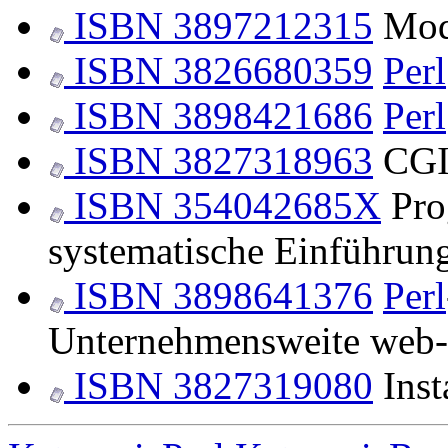
ISBN 3897212315
Mo
ISBN 3826680359
Perl
ISBN 3898421686
Perl
ISBN 3827318963
CGI
ISBN 354042685X
Pro
systematische Einführun
ISBN 3898641376
Perl
Unternehmensweite web-
ISBN 3827319080
Inst