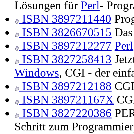
Lösungen für
Perl
- Prog
ISBN 3897211440
Pro
ISBN 3826670515
Das 
ISBN 3897212277
Perl
ISBN 3827258413
Jetz
Windows
, CGI - der einf
ISBN 3897212188
CGI 
ISBN 389721167X
CGI
ISBN 3827220386
PERL
Schritt zum Programmier