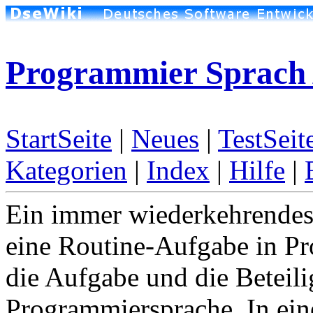
Programmier Sprach
StartSeite
|
Neues
|
TestSeit
Kategorien
|
Index
|
Hilfe
|
Ein immer wiederkehrendes
eine Routine-Aufgabe in Pro
die Aufgabe und die Beteili
Programmiersprache. In ein