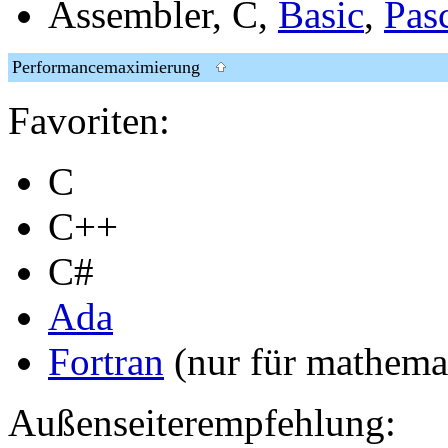
Assembler, C,
Basic
,
Pas
Performancemaximierung
Favoriten:
C
C++
C#
Ada
Fortran
(nur für mathem
Außenseiterempfehlung: