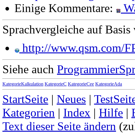
Einige Kommentare:
Wa
Sprachvergleiche auf Basis
http://www.qsm.com/FP
Siehe auch
ProgrammierSpr
KategorieKalkulation
KategorieC
KategorieCee
KategorieAda
StartSeite
|
Neues
|
TestSeit
Kategorien
|
Index
|
Hilfe
|
Text dieser Seite ändern
(zu