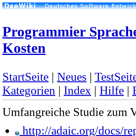
Programmier Sprach
Kosten
StartSeite
|
Neues
|
TestSeit
Kategorien
|
Index
|
Hilfe
|
Umfangreiche Studie zum V
http://adaic.org/docs/re