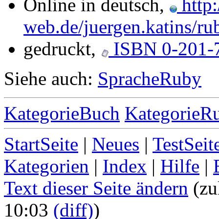
Online in deutsch,
http:
web.de/juergen.katins/ru
gedruckt,
ISBN 0-201-
Siehe auch:
SpracheRuby
KategorieBuch
KategorieR
StartSeite
|
Neues
|
TestSeit
Kategorien
|
Index
|
Hilfe
|
Text dieser Seite ändern
(zu
10:03
(diff)
)