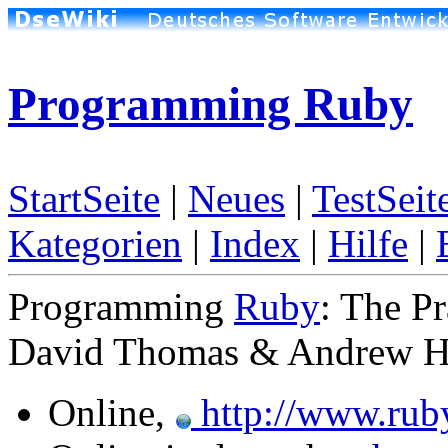
Programming Ruby
StartSeite
|
Neues
|
TestSeit
Kategorien
|
Index
|
Hilfe
|
Programming
Ruby
: The P
David Thomas & Andrew H
Online,
http://www.rub