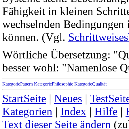
Fähigkeit in kleinen Schrit
wechselnden Bedingungen 
können. (Vgl.
Schrittweis
Wörtliche Übersetzung: "Qu
besser wohl: "Namenlose Qu
KategoriePattern
KategoriePhilosophie
KategorieQualität
StartSeite
|
Neues
|
TestSeit
Kategorien
|
Index
|
Hilfe
|
Text dieser Seite ändern
(zu