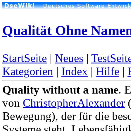
Qualität Ohne Name
StartSeite
|
Neues
|
TestSeit
Kategorien
|
Index
|
Hilfe
|
Quality without a name
. 
von
ChristopherAlexander
(
Bewegung), der für die beso
Systeme steht. Lebensfähigk