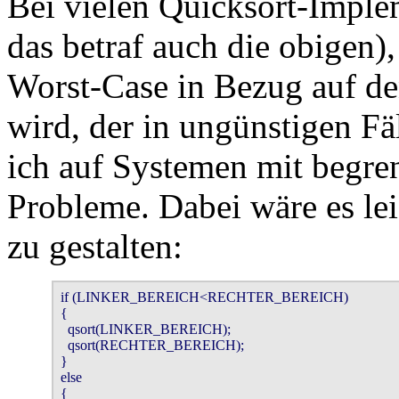
Bei vielen Quicksort-Implem
das betraf auch die obigen)
Worst-Case in Bezug auf d
wird, der in ungünstigen Fä
ich auf Systemen mit begre
Probleme. Dabei wäre es le
zu gestalten:
if (LINKER_BEREICH<RECHTER_BEREICH)

{

  qsort(LINKER_BEREICH); 

  qsort(RECHTER_BEREICH); 

}

else

{
