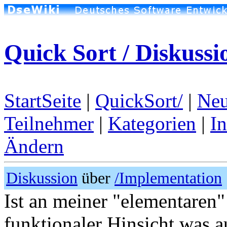
Quick Sort / Diskussi
StartSeite
|
QuickSort/
|
Neu
Teilnehmer
|
Kategorien
|
I
Ändern
Diskussion
über
/Implementation
Ist an meiner "elementaren" 
funktionaler Hinsicht was a