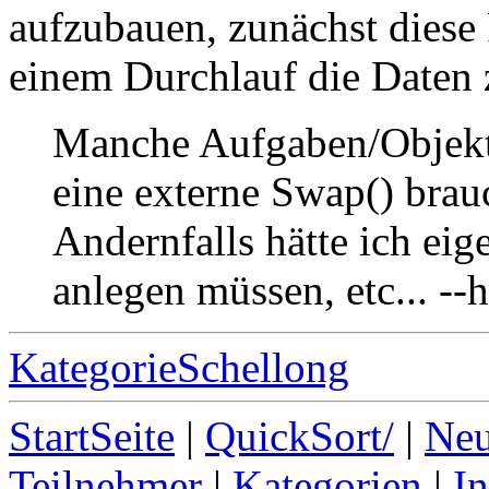
aufzubauen, zunächst diese 
einem Durchlauf die Daten z
Manche Aufgaben/Objekt
eine externe Swap() brau
Andernfalls hätte ich eig
anlegen müssen, etc... --h
KategorieSchellong
StartSeite
|
QuickSort/
|
Neu
Teilnehmer
|
Kategorien
|
I