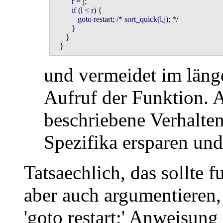
         r = j; 

         if (l < r) {

            goto restart; /* sort_quick(l,j); */

         }   

      } 

   }
und vermeidet im läng
Aufruf der Funktion. A
beschriebene Verhalten
Spezifika ersparen und
Tatsaechlich, das sollte
aber auch argumentieren,
'goto restart;' Anweisung