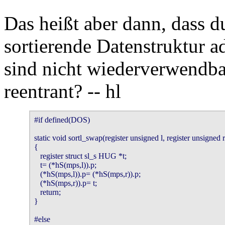
Das heißt aber dann, dass d
sortierende Datenstruktur a
sind nicht wiederverwendba
reentrant? -- hl
#if defined(DOS)

static void sortl_swap(register unsigned l, register unsigned r)
{

   register struct sl_s HUG *t;

   t= (*hS(mps,l)).p;

   (*hS(mps,l)).p= (*hS(mps,r)).p;

   (*hS(mps,r)).p= t;

   return;

}

#else