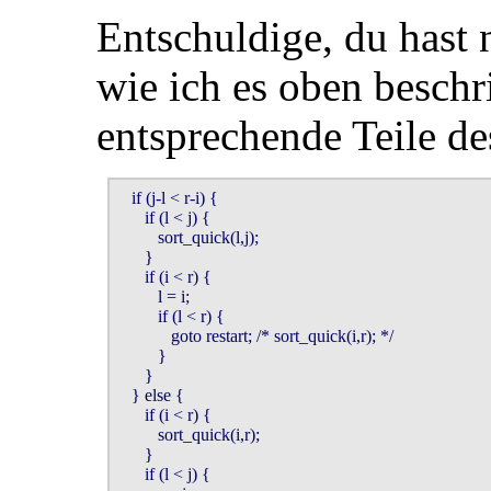
Entschuldige, du hast
wie ich es oben beschr
entsprechende Teile de
   if (j-l < r-i) {

      if (l < j) {

         sort_quick(l,j);

      }   

      if (i < r) { 

         l = i; 

         if (l < r) {

            goto restart; /* sort_quick(i,r); */

         }   

      } 

   } else {

      if (i < r) {

         sort_quick(i,r);

      }   

      if (l < j) { 
