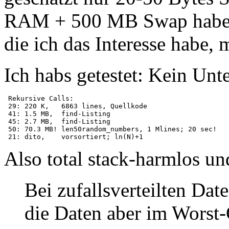
RAM + 500 MB Swap habe, i
die ich das Interesse habe,
Ich habs getestet: Kein Unte
 Rekursive Calls:

 29: 220 K,   6863 lines, Quellkode

 41: 1.5 MB,  find-Listing

 45: 2.7 MB,  find-Listing

 50: 70.3 MB! len50random_numbers, 1 Mlines; 20 sec!

Also total stack-harmlos und
Bei zufallsverteilten Dat
die Daten aber im Worst-C