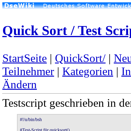
Quick Sort / Test Scri
StartSeite
|
QuickSort/
|
Neu
Teilnehmer
|
Kategorien
|
I
Ändern
Testscript geschrieben in d
#!/u/bin/bsh

#Test-Script für quicksort()
