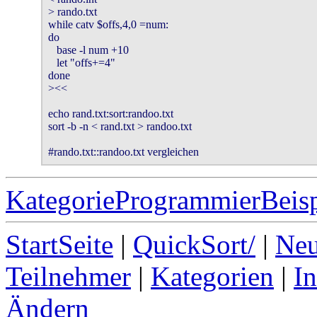
> rando.txt

while catv $offs,4,0 =num:

do

   base -l num +10

   let "offs+=4"

done

><<

echo rand.txt:sort:randoo.txt

sort -b -n < rand.txt > randoo.txt

#rando.txt::randoo.txt vergleichen
KategorieProgrammierBeisp
StartSeite
|
QuickSort/
|
Neu
Teilnehmer
|
Kategorien
|
I
Ändern