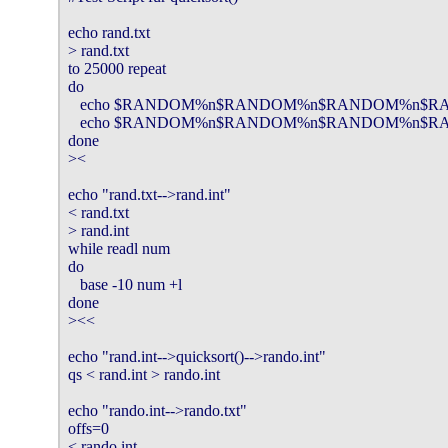
echo rand.txt

> rand.txt

to 25000 repeat

do

   echo $RANDOM%n$RANDOM%n$RANDOM%n$
   echo $RANDOM%n$RANDOM%n$RANDOM%n$
done

><

echo "rand.txt-->rand.int"

< rand.txt

> rand.int

while readl num

do

   base -10 num +l

done

><<

echo "rand.int-->quicksort()-->rando.int"

qs < rand.int > rando.int

echo "rando.int-->rando.txt"

offs=0

< rando.int
