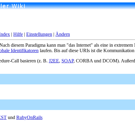
Index
|
Hilfe
|
Einstellungen
|
Ändern
Nach diesem Paradigma kann man "das Internet" als eine in extremem 
obale Identifikatoren
laufen. Bis auf diese URIs ist die Kommunikation 
edure-Call basieren (z. B.
J2EE
,
SOAP
, CORBA und DCOM). Außerde
EST
und
RubyOnRails