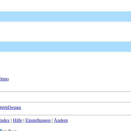
-Oppo
eWebDesign
Index
|
Hilfe
|
Einstellungen
|
Ändern