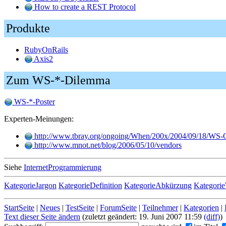
How to create a REST Protocol
Produkte
RubyOnRails
Axis2
Zum WS-*-Dilemma
WS-*-Poster
Experten-Meinungen:
http://www.tbray.org/ongoing/When/200x/2004/09/18/WS
http://www.mnot.net/blog/2006/05/10/vendors
Siehe
InternetProgrammierung
KategorieJargon
KategorieDefinition
KategorieAbkürzung
Kategori
StartSeite
|
Neues
|
TestSeite
|
ForumSeite
|
Teilnehmer
|
Kategorien
|
Text dieser Seite ändern
(zuletzt geändert: 19. Juni 2007 11:59
(diff)
)