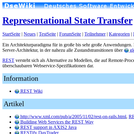
Representational State Transfer
StartSeite
|
Neues
|
TestSeite
|
ForumSeite
|
Teilnehmer
|
Kategorien
|
Ein Architekturparadigma für in große bis sehr große Anwendungen. 
Server-Architektur, in der nahezu alle Zustandstransitionen über
gl
REST
versteht sich als Alternative zu Modellen, die auf Remote-Proc
überschaubaren Webservice-Spezifikationen dar.
Information
REST Wiki
Artikel
http://www.xml.com/pub/a/2005/11/02/rest-on-rails.html
,
R
Building Web Services the REST Way
REST support in AXIS2 Java
RESTify DayTrader