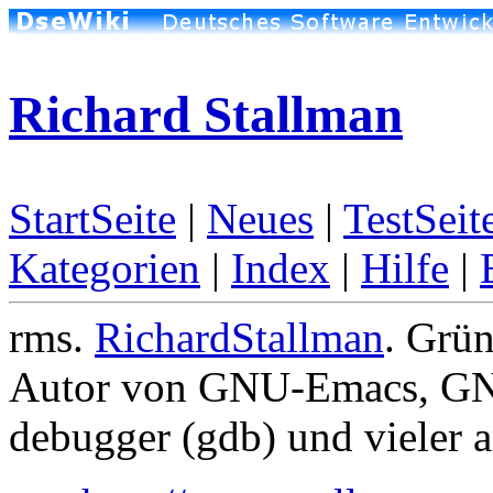
Richard Stallman
StartSeite
|
Neues
|
TestSeit
Kategorien
|
Index
|
Hilfe
|
rms.
RichardStallman
. Grü
Autor von GNU-Emacs, GN
debugger (gdb) und vieler an