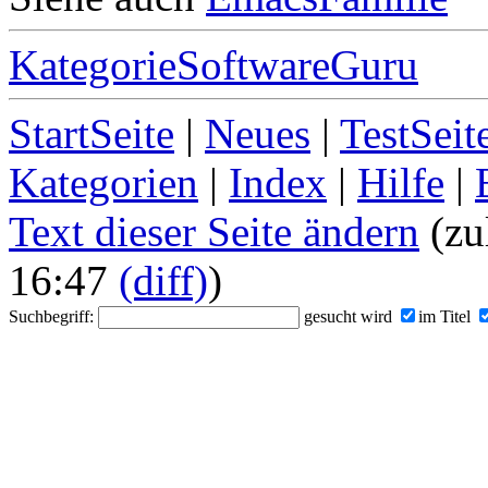
KategorieSoftwareGuru
StartSeite
|
Neues
|
TestSeit
Kategorien
|
Index
|
Hilfe
|
Text dieser Seite ändern
(zu
16:47
(diff)
)
Suchbegriff:
gesucht wird
im Titel