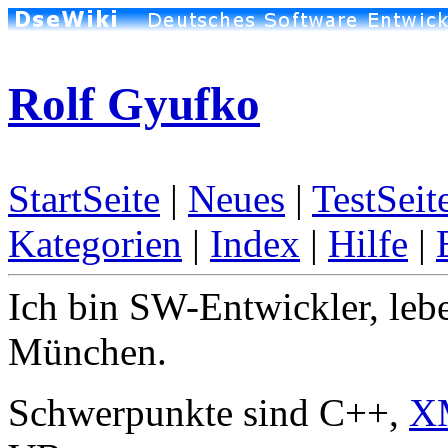
Rolf Gyufko
StartSeite
|
Neues
|
TestSeit
Kategorien
|
Index
|
Hilfe
|
Ich bin SW-Entwickler, lebe
München.
Schwerpunkte sind C++,
X