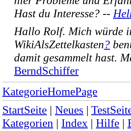
hier Probleme und Erfah
Hast du Interesse? --
Hel
Hallo Rolf. Mich würde i
WikiAlsZettelkasten
?
benu
damit gesammelt hast. M
BerndSchiffer
KategorieHomePage
StartSeite
|
Neues
|
TestSeit
Kategorien
|
Index
|
Hilfe
|