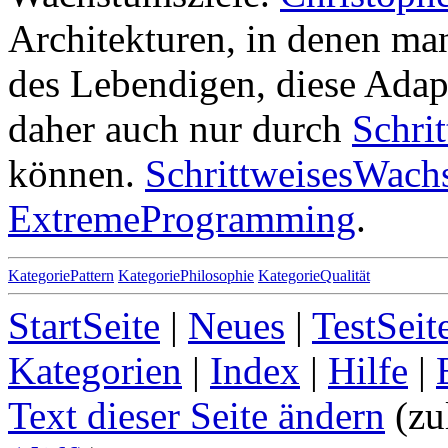
Architekturen, in denen man
des Lebendigen, diese Adap
daher auch nur durch
Schri
können.
SchrittweisesWach
ExtremeProgramming
.
KategoriePattern
KategoriePhilosophie
KategorieQualität
StartSeite
|
Neues
|
TestSeit
Kategorien
|
Index
|
Hilfe
|
Text dieser Seite ändern
(zu