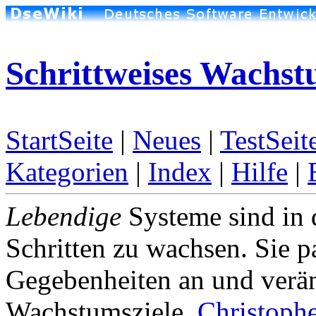
Schrittweises Wachs
StartSeite
|
Neues
|
TestSeit
Kategorien
|
Index
|
Hilfe
|
Lebendige
Systeme sind in 
Schritten zu wachsen. Sie p
Gegebenheiten an und verän
Wachstumsziele.
Christoph