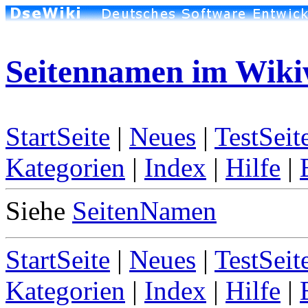
Seitennamen im Wik
StartSeite
|
Neues
|
TestSeit
Kategorien
|
Index
|
Hilfe
|
Siehe
SeitenNamen
StartSeite
|
Neues
|
TestSeit
Kategorien
|
Index
|
Hilfe
|