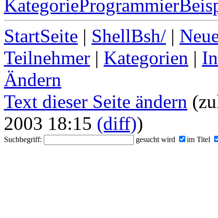
KategorieProgrammierBeisp
StartSeite
|
ShellBsh/
|
Neue
Teilnehmer
|
Kategorien
|
I
Ändern
Text dieser Seite ändern
(zu
2003 18:15
(diff)
)
Suchbegriff:
gesucht wird
im Titel