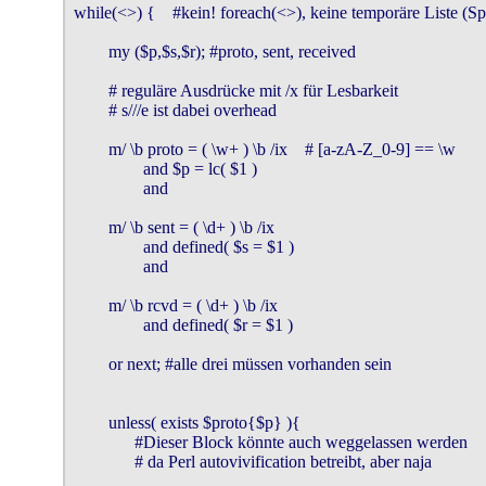
while(<>) {    #kein! foreach(<>), keine temporäre Liste (Sp
        my ($p,$s,$r); #proto, sent, received

        # reguläre Ausdrücke mit /x für Lesbarkeit

        # s///e ist dabei overhead

        m/ \b proto = ( \w+ ) \b /ix    # [a-zA-Z_0-9] == \w

                and $p = lc( $1 )

                and

        m/ \b sent = ( \d+ ) \b /ix

                and defined( $s = $1 )

                and

        m/ \b rcvd = ( \d+ ) \b /ix

                and defined( $r = $1 )

        or next; #alle drei müssen vorhanden sein

        unless( exists $proto{$p} ){

              #Dieser Block könnte auch weggelassen werden

              # da Perl autovivification betreibt, aber naja
