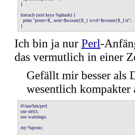
}

foreach (sort keys %phash) {

  print "proto=$_ sent=$scount{$_} rcvd=$rcount{$_}\n";

}
Ich bin ja nur
Perl
-Anfäng
das vermutlich in einer Zei
Gefällt mir besser als 
wesentlich kompakter a
#!/usr/bin/perl

use strict;

use warnings;

my %proto;
