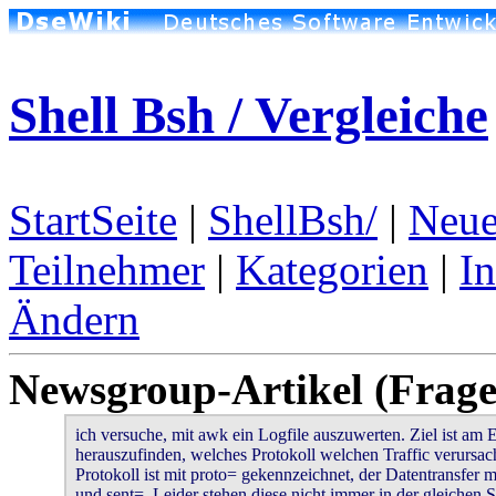
Shell Bsh / Vergleiche
StartSeite
|
ShellBsh/
|
Neue
Teilnehmer
|
Kategorien
|
I
Ändern
Newsgroup-Artikel (Frage
ich versuche, mit awk ein Logfile auszuwerten. Ziel ist am E
herauszufinden, welches Protokoll welchen Traffic verursach
Protokoll ist mit proto= gekennzeichnet, der Datentransfer m
und sent=. Leider stehen diese nicht immer in der gleichen Sp