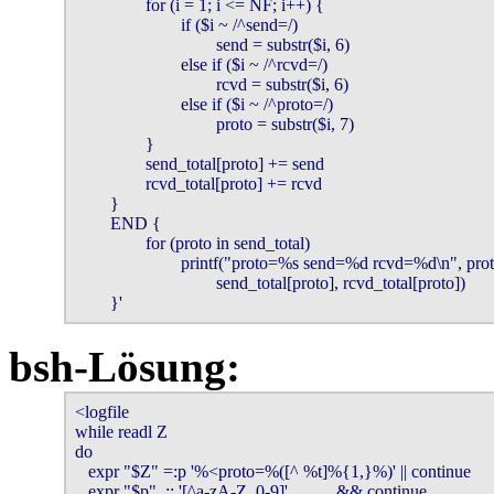
                for (i = 1; i <= NF; i++) {

                        if ($i ~ /^send=/)

                                send = substr($i, 6)

                        else if ($i ~ /^rcvd=/)

                                rcvd = substr($i, 6)

                        else if ($i ~ /^proto=/)

                                proto = substr($i, 7)

                }

                send_total[proto] += send

                rcvd_total[proto] += rcvd

        }

        END {

                for (proto in send_total)

                        printf("proto=%s send=%d rcvd=%d\n", prot
                                send_total[proto], rcvd_total[proto])

        }'
bsh-Lösung:
<logfile

while readl Z

do

   expr "$Z" =:p '%<proto=%([^ %t]%{1,}%)' || continue

   expr "$p"  :: '[^a-zA-Z_0-9]'           && continue
