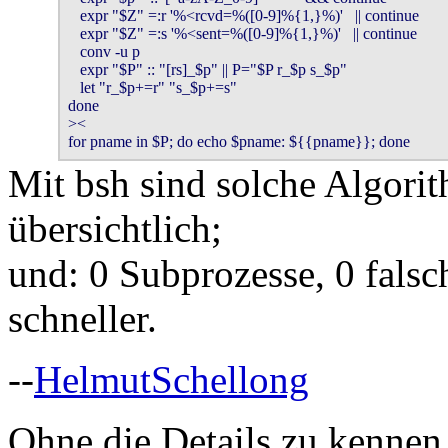
   expr "$Z" =:r '%<rcvd=%([0-9]%{1,}%)'   || continue

   expr "$Z" =:s '%<sent=%([0-9]%{1,}%)'   || continue

   conv -u p

   expr "$P" :: "[rs]_$p" || P="$P r_$p s_$p"

   let "r_$p+=r" "s_$p+=s"

done

><

for pname in $P; do echo $pname: ${{pname}}; done
Mit bsh sind solche Algorit
übersichtlich;
und: 0 Subprozesse, 0 fals
schneller.
--
HelmutSchellong
Ohne die Details zu kennen,