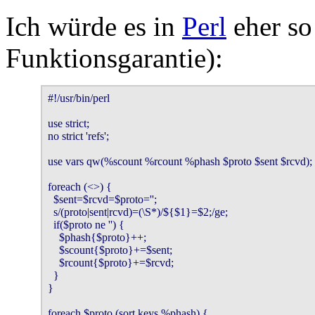
Ich würde es in
Perl
eher so
Funktionsgarantie):
#!/usr/bin/perl

use strict;

no strict 'refs';

use vars qw(%scount %rcount %phash $proto $sent $rcvd);

foreach (<>) {

  $sent=$rcvd=$proto='';

  s/(proto|sent|rcvd)=(\S*)/${$1}=$2;/ge;

  if($proto ne '') {

    $phash{$proto}++;

    $scount{$proto}+=$sent;

    $rcount{$proto}+=$rcvd;

  }

}

foreach $proto (sort keys %phash) {
