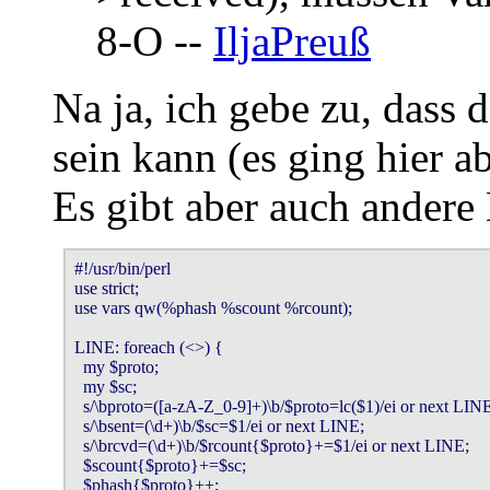
8-O --
IljaPreuß
Na ja, ich gebe zu, dass 
sein kann (es ging hier a
Es gibt aber auch andere 
#!/usr/bin/perl

use strict;

use vars qw(%phash %scount %rcount);

LINE: foreach (<>) {

  my $proto;

  my $sc;

  s/\bproto=([a-zA-Z_0-9]+)\b/$proto=lc($1)/ei or next LINE
  s/\bsent=(\d+)\b/$sc=$1/ei or next LINE;

  s/\brcvd=(\d+)\b/$rcount{$proto}+=$1/ei or next LINE;

  $scount{$proto}+=$sc;

  $phash{$proto}++;
