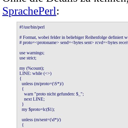
SprachePerl
:
#!/usr/bin/perl

# Format, wobei felder in beliebiger Reihenfolge definiert 
# proto=<protoname> send=<bytes sent> rcvd=<bytes recei
use warnings;

use strict;

my (%count);

LINE: while (<>)

{

  unless (m/proto=(\S*)/)

  {

    warn "proto nicht gefunden: $_";

    next LINE;

  }

  my $proto=lc($1);

  unless (m/sent=(\d*)/)

  {
