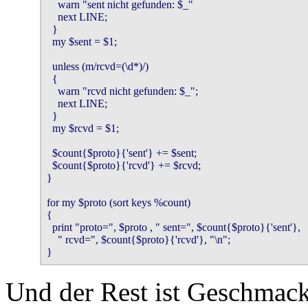
    warn "sent nicht gefunden: $_" 

    next LINE;

  }

  my $sent = $1;

  unless (m/rcvd=(\d*)/)

  {

    warn "rcvd nicht gefunden: $_";

    next LINE;

  }

  my $rcvd = $1;

  $count{$proto}{'sent'} += $sent;

  $count{$proto}{'rcvd'} += $rcvd;

}

for my $proto (sort keys %count)

{

  print "proto=", $proto , " sent=", $count{$proto}{'sent'}, 

    " rcvd=", $count{$proto}{'rcvd'}, "\n";

}
Und der Rest ist Geschmacks