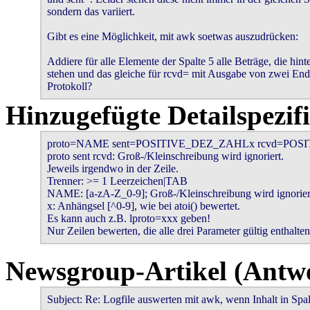
sondern das variiert.

Gibt es eine Möglichkeit, mit awk soetwas auszudrücken:

Addiere für alle Elemente der Spalte 5 alle Beträge, die hinte
stehen und das gleiche für rcvd= mit Ausgabe von zwei En
Protokoll?
Hinzugefügte Detailspezif
proto=NAME sent=POSITIVE_DEZ_ZAHLx rcvd=POS
proto sent rcvd: Groß-/Kleinschreibung wird ignoriert.

Jeweils irgendwo in der Zeile.

Trenner: >= 1 Leerzeichen|TAB

NAME: [a-zA-Z_0-9]; Groß-/Kleinschreibung wird ignoriert
x: Anhängsel [^0-9], wie bei atoi() bewertet.

Es kann auch z.B. lproto=xxx geben!

Nur Zeilen bewerten, die alle drei Parameter gültig enthalten
Newsgroup-Artikel (Antwo
Subject: Re: Logfile auswerten mit awk, wenn Inhalt in Spal