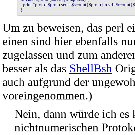
  print "proto=$proto sent=$scount{$proto} rcvd=$rcount{$p
}
Um zu beweisen, das perl ei
einen sind hier ebenfalls n
zugelassen und zum anderen 
besser als das
ShellBsh
Orig
auch aufgrund der ungewoh
voreingenommen.)
Nein, dann würde ich es 
nichtnumerischen Protokol