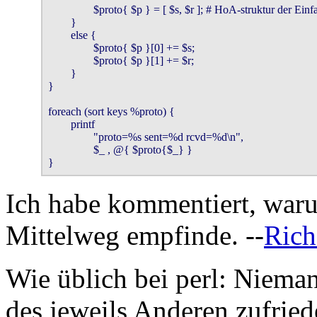
                $proto{ $p } = [ $s, $r ]; # HoA-struktur der Einf
        }

        else {

                $proto{ $p }[0] += $s;

                $proto{ $p }[1] += $r;

        }

}

foreach (sort keys %proto) {

        printf

                "proto=%s sent=%d rcvd=%d\n",

                $_ , @{ $proto{$_} }

}
Ich habe kommentiert, waru
Mittelweg empfinde. --
Rich
Wie üblich bei perl: Nieman
des jeweils Anderen zufrie