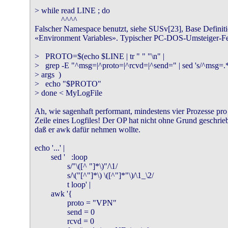
> while read LINE ; do

             ^^^^

Falscher Namespace benutzt, siehe SUSv[23], Base Definitio
«Environment Variables». Typischer PC-DOS-Umsteiger-Feh
>   PROTO=$(echo $LINE | tr " " "\n" |

>   grep -E "^msg=|^proto=|^rcvd=|^send=" | sed 's/^msg=.*/
> args  )

>   echo "$PROTO"

> done < MyLogFile

Ah, wie sagenhaft performant, mindestens vier Prozesse pro

Zeile eines Logfiles! Der OP hat nicht ohne Grund geschrieb
daß er awk dafür nehmen wollte.

echo '...' |

        sed '   :loop

                s/"\([^ "]*\)"/\1/

                s/\("[^"]*\) \([^"]*"\)/\1_\2/

                t loop' |

        awk '{

                proto = "VPN"

                send = 0

                rcvd = 0
