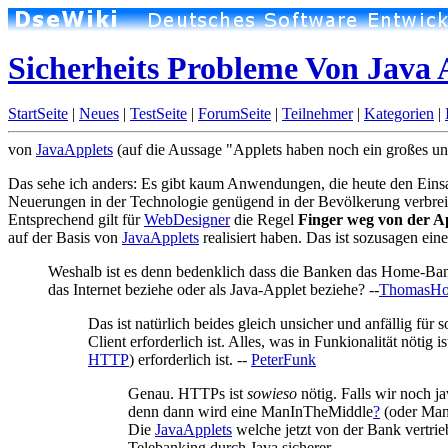
Sicherheits Probleme Von Java 
StartSeite
|
Neues
|
TestSeite
|
ForumSeite
|
Teilnehmer
|
Kategorien
|
von
JavaApplets
(auf die Aussage "Applets haben noch ein großes un
Das sehe ich anders: Es gibt kaum Anwendungen, die heute den Einsat
Neuerungen in der Technologie genügend in der Bevölkerung verbreit
Entsprechend gilt für
WebDesigner
die Regel
Finger weg von der A
auf der Basis von
JavaApplets
realisiert haben. Das ist sozusagen ein
Weshalb ist es denn bedenklich dass die Banken das Home-Bank
das Internet beziehe oder als Java-Applet beziehe? --
ThomasHol
Das ist natürlich beides gleich unsicher und anfällig für
Client erforderlich ist. Alles, was in Funkionalität nötig
HTTP
) erforderlich ist. --
PeterFunk
Genau. HTTPs ist
sowieso
nötig. Falls wir noch 
denn dann wird eine ManInTheMiddle
?
(oder Man
Die
JavaApplets
welche jetzt von der Bank vertri
Telebanking durch Java sicherer.