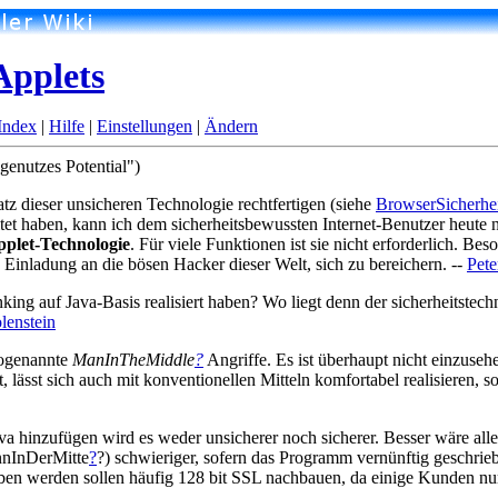
Applets
Index
|
Hilfe
|
Einstellungen
|
Ändern
genutzes Potential")
z dieser unsicheren Technologie rechtfertigen (siehe
BrowserSicherhe
et haben, kann ich dem sicherheitsbewussten Internet-Benutzer heute 
pplet-Technologie
. Für viele Funktionen ist sie nicht erforderlich. 
e Einladung an die bösen Hacker dieser Welt, sich zu bereichern. --
Pet
ing auf Java-Basis realisiert haben? Wo liegt denn der sicherheitst
enstein
 sogenannte
ManInTheMiddle
?
Angriffe. Es ist überhaupt nicht einzuse
 ist, lässt sich auch mit konventionellen Mitteln komfortabel realisieren
java hinzufügen wird es weder unsicherer noch sicherer. Besser wäre 
nInDerMitte
?
?) schwieriger, sofern das Programm vernünftig geschrieb
eben werden sollen häufig 128 bit SSL nachbauen, da einige Kunden nur