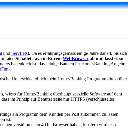
it
und
ServLets
). Da es erfahrungsgemäss einige Jahre dauert, bis sich
nur raten
Schaltet Java in Eurem
WebBrowser
ab und lasst es so
.
Besonders bedenklich ist, dass einige Banken ihr Home-Banking Angebot
erFunk
echnische Unterschied ob ich mein Home-Banking Programm direkt über
hen, wieso für Home-Banking überhaupt spezielle Software auf dem
, so dass im Prinzip auf Benutzerseite nur HTTPS (verschlüsseltes
allerdings ein Programm dem Kunden per Post zukommen zu lassen,
en ist.
 einen verstümmelten 40 bit Browser haben, insofern wird also