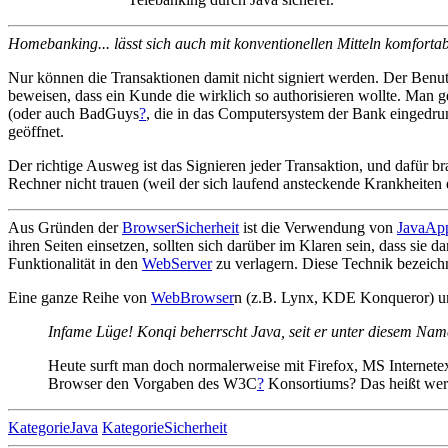
Homebanking... lässt sich auch mit konventionellen Mitteln komfortab
Nur können die Transaktionen damit nicht signiert werden. Der Benut
beweisen, dass ein Kunde die wirklich so authorisieren wollte. Man 
(oder auch BadGuys
?
, die in das Computersystem der Bank eingedru
geöffnet.
Der richtige Ausweg ist das Signieren jeder Transaktion, und dafür b
Rechner nicht trauen (weil der sich laufend ansteckende Krankheiten
Aus Gründen der
BrowserSicherheit
ist die Verwendung von
JavaApp
ihren Seiten einsetzen, sollten sich darüber im Klaren sein, dass sie 
Funktionalität in den
WebServer
zu verlagern. Diese Technik bezeich
Eine ganze Reihe von
WebBrowser
n (z.B. Lynx, KDE Konqueror) unt
Infame Lüge! Konqi beherrscht Java, seit er unter diesem Name
Heute surft man doch normalerweise mit Firefox, MS Internet
Browser den Vorgaben des W3C
?
Konsortiums? Das heißt wer
KategorieJava
KategorieSicherheit