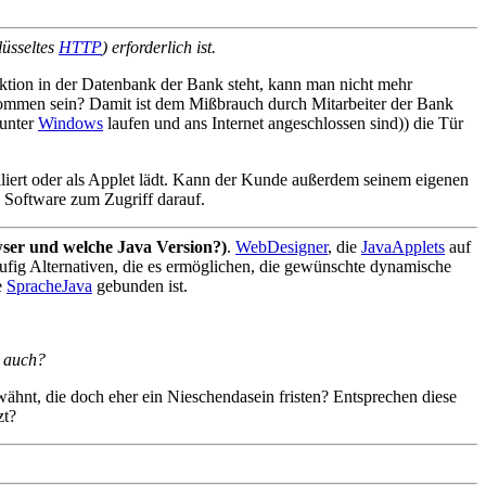
lüsseltes
HTTP
) erforderlich ist.
aktion in der Datenbank der Bank steht, kann man nicht mehr
gekommen sein? Damit ist dem Mißbrauch durch Mitarbeiter der Bank
 unter
Windows
laufen und ans Internet angeschlossen sind)) die Tür
alliert oder als Applet lädt. Kann der Kunde außerdem seinem eigenen
d Software zum Zugriff darauf.
ser und welche Java Version?)
.
WebDesigner
, die
JavaApplets
auf
 häufig Alternativen, die es ermöglichen, die gewünschte dynamische
e
SpracheJava
gebunden ist.
u auch?
hnt, die doch eher ein Nieschendasein fristen? Entsprechen diese
zt?