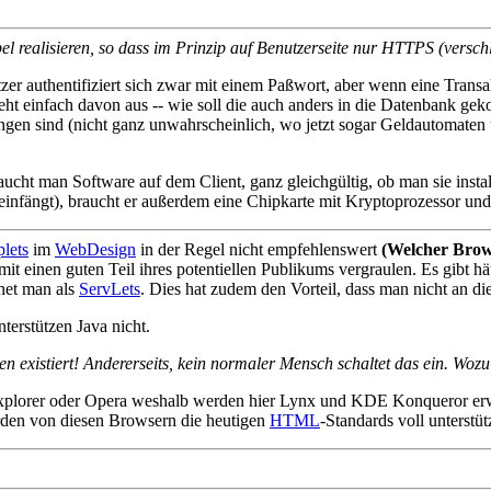
el realisieren, so dass im Prinzip auf Benutzerseite nur HTTPS (versch
zer authentifiziert sich zwar mit einem Paßwort, aber wenn eine Trans
geht einfach davon aus -- wie soll die auch anders in die Datenbank 
ngen sind (nicht ganz unwahrscheinlich, wo jetzt sogar Geldautomaten
raucht man Software auf dem Client, ganz gleichgültig, ob man sie inst
 einfängt), braucht er außerdem eine Chipkarte mit Kryptoprozessor un
lets
im
WebDesign
in der Regel nicht empfehlenswert
(Welcher Brow
damit einen guten Teil ihres potentiellen Publikums vergraulen. Es gibt
net man als
ServLets
. Dies hat zudem den Vorteil, dass man nicht an di
erstützen Java nicht.
n existiert! Andererseits, kein normaler Mensch schaltet das ein. Woz
explorer oder Opera weshalb werden hier Lynx und KDE Konqueror erwä
den von diesen Browsern die heutigen
HTML
-Standards voll unterstüt