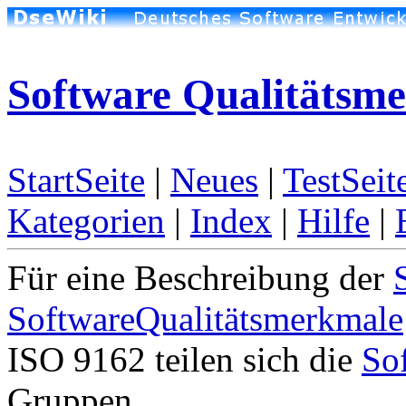
Software Qualitätsm
StartSeite
|
Neues
|
TestSeit
Kategorien
|
Index
|
Hilfe
|
Für eine Beschreibung der
SoftwareQualitätsmerkmale
ISO 9162 teilen sich die
So
Gruppen