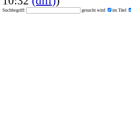
10:32
(diff)
)
Suchbegriff:
gesucht wird
im Titel