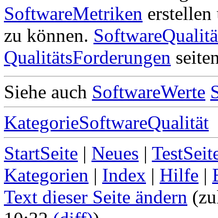
SoftwareMetriken
erstellen
zu können.
SoftwareQualit
QualitätsForderungen
seite
Siehe auch
SoftwareWerte
KategorieSoftwareQualität
StartSeite
|
Neues
|
TestSeit
Kategorien
|
Index
|
Hilfe
|
Text dieser Seite ändern
(zu