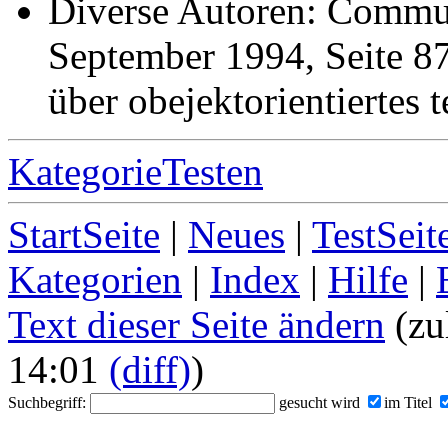
Diverse Autoren: Commu
September 1994, Seite 8
über obejektorientiertes t
KategorieTesten
StartSeite
|
Neues
|
TestSeit
Kategorien
|
Index
|
Hilfe
|
Text dieser Seite ändern
(zul
14:01
(diff)
)
Suchbegriff:
gesucht wird
im Titel