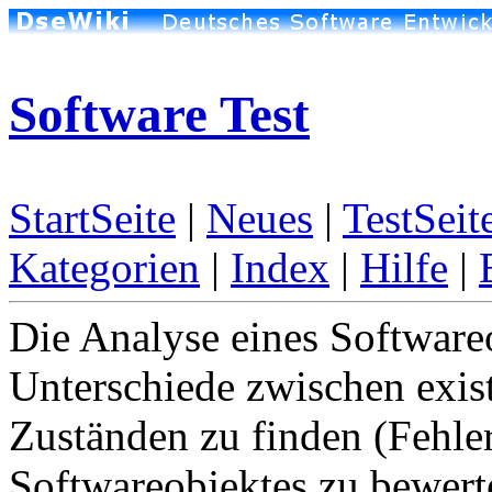
Software Test
StartSeite
|
Neues
|
TestSeit
Kategorien
|
Index
|
Hilfe
|
Die Analyse eines Softwareo
Unterschiede zwischen exi
Zuständen zu finden (Fehler
Softwareobjektes zu bewert