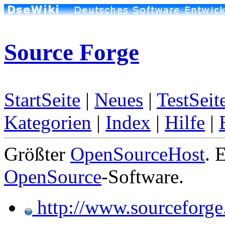
Source Forge
StartSeite
|
Neues
|
TestSeit
Kategorien
|
Index
|
Hilfe
|
Größter
OpenSourceHost
. 
OpenSource
-Software.
http://www.sourceforge