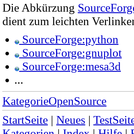
Die Abkürzung
SourceForg
dient zum leichten Verlinke
SourceForge:python
SourceForge:gnuplot
SourceForge:mesa3d
...
KategorieOpenSource
StartSeite
|
Neues
|
TestSeit
Kategorien
|
Index
|
Hilfe
|