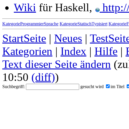
Wiki
für Haskell,
http:/
KategorieProgrammierSprache
KategorieStatischTypisiert
KategorieF
StartSeite
|
Neues
|
TestSeit
Kategorien
|
Index
|
Hilfe
|
Text dieser Seite ändern
(zu
10:50
(diff)
)
Suchbegriff:
gesucht wird
im Titel