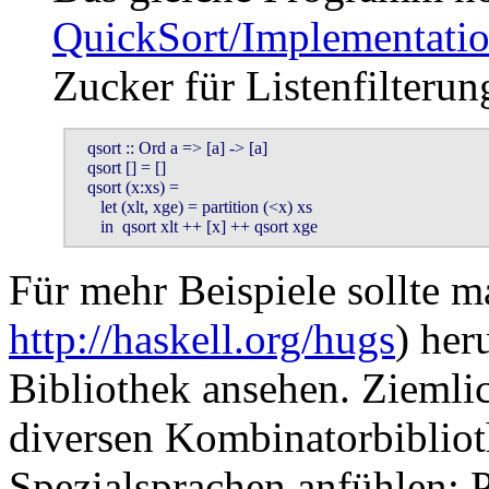
QuickSort/Implementati
Zucker für Listenfilterun
   qsort :: Ord a => [a] -> [a]

   qsort [] = []

   qsort (x:xs) =

      let (xlt, xge) = partition (<x) xs

      in  qsort xlt ++ [x] ++ qsort xge
Für mehr Beispiele sollte 
http://haskell.org/hugs
) her
Bibliothek ansehen. Ziemlic
diversen Kombinatorbibliot
Spezialsprachen anfühlen: P