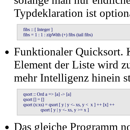
Typdeklaration ist option
   fibs :: [ Integer ]

   fibs = 1 : 1 : zipWith (+) fibs (tail fibs)
Funktionaler Quicksort. K
Element der Liste wird z
mehr Intelligenz hinein s
   qsort :: Ord a => [a] -> [a]

   qsort [] = []

   qsort (x:xs) = qsort [ y | y <- xs, y <  x ] ++ [x] ++

                  qsort [ y | y <- xs, y >= x ]
Das gleiche Programm no