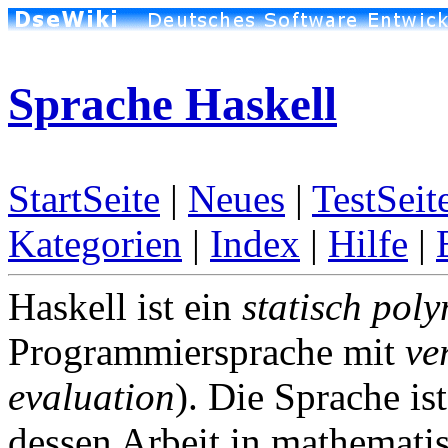
Sprache Haskell
StartSeite
|
Neues
|
TestSeit
Kategorien
|
Index
|
Hilfe
|
Haskell ist ein
statisch poly
Programmiersprache mit
ve
evaluation
). Die Sprache i
dessen Arbeit in mathemati