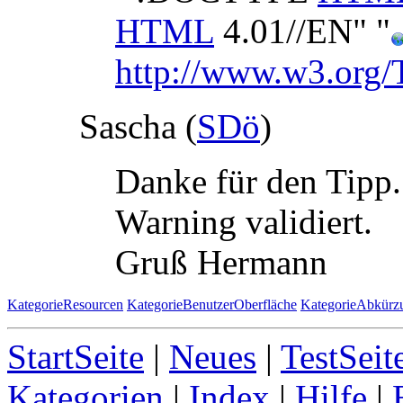
HTML
4.01//EN" "
http://www.w3.org/T
Sascha (
SDö
)
Danke für den Tipp.
Warning validiert.
Gruß Hermann
KategorieResourcen
KategorieBenutzerOberfläche
KategorieAbkürz
StartSeite
|
Neues
|
TestSeit
Kategorien
|
Index
|
Hilfe
|