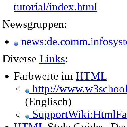
tutorial/index.html
Newsgruppen:
news:de.comm.infosyst
Diverse
Links
:
Farbwerte im
HTML
http://www.w3school
(Englisch)
SupportWiki:HtmlFa
HTML
Style Guides, Da