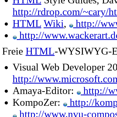
http://rdrop.com/~cary/h
HTML
Wiki
,
http://ww
http://www.wackerart.
Freie
HTML
-WYSIWYG-Ed
Visual Web Developer 2
http://www.microsoft.co
Amaya-Editor:
http://
KompoZer:
http://komp
http://www.nvu-compos