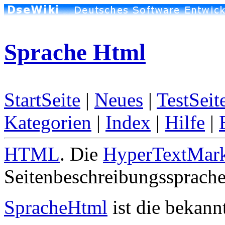
Sprache Html
StartSeite
|
Neues
|
TestSeit
Kategorien
|
Index
|
Hilfe
|
HTML
. Die
HyperTextMar
Seitenbeschreibungssprache
SpracheHtml
ist die bekann