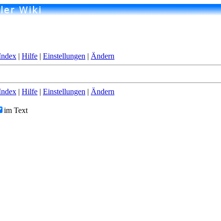
Index
|
Hilfe
|
Einstellungen
|
Ändern
Index
|
Hilfe
|
Einstellungen
|
Ändern
im Text