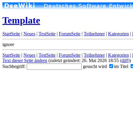
Template
StartSeite
|
Neues
|
TestSeite
|
ForumSeite
|
Teilnehmer
|
Kategorien
|
ignore
StartSeite
|
Neues
|
TestSeite
|
ForumSeite
|
Teilnehmer
|
Kategorien
|
Text dieser Seite ändern
(zuletzt geändert: 26. Mai 2026 18:55
(diff)
)
Suchbegriff:
gesucht wird
im Titel