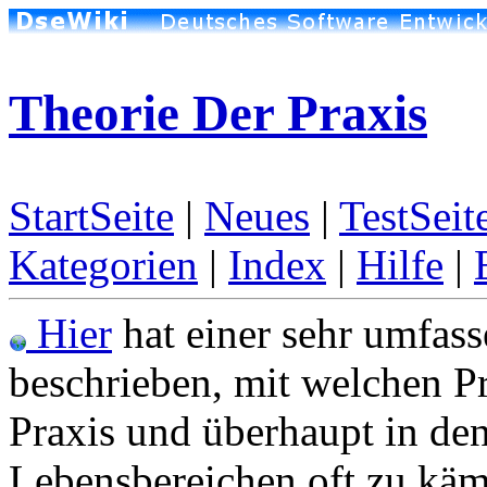
Theorie Der Praxis
StartSeite
|
Neues
|
TestSeit
Kategorien
|
Index
|
Hilfe
|
Hier
hat einer sehr umfass
beschrieben, mit welchen P
Praxis und überhaupt in de
Lebensbereichen oft zu käm