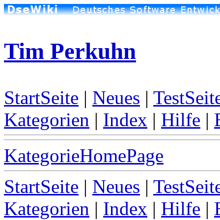
Tim Perkuhn
StartSeite
|
Neues
|
TestSeit
Kategorien
|
Index
|
Hilfe
|
KategorieHomePage
StartSeite
|
Neues
|
TestSeit
Kategorien
|
Index
|
Hilfe
|