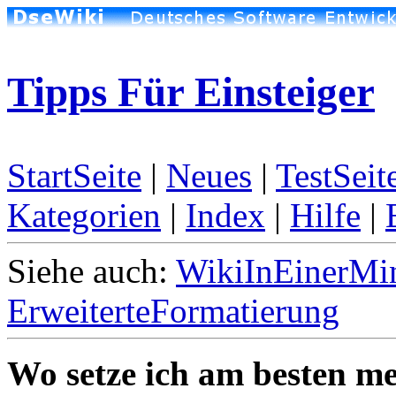
Tipps Für Einsteiger
StartSeite
|
Neues
|
TestSeit
Kategorien
|
Index
|
Hilfe
|
Siehe auch:
WikiInEinerMi
ErweiterteFormatierung
Wo setze ich am besten m