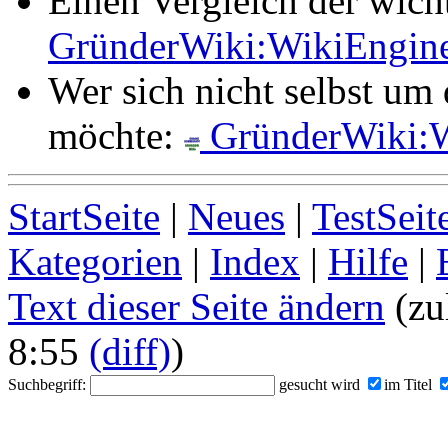
Einen Vergleich der wich
GründerWiki:WikiEngine
Wer sich nicht selbst um
möchte:
GründerWiki:W
StartSeite
|
Neues
|
TestSeit
Kategorien
|
Index
|
Hilfe
|
Text dieser Seite ändern
(zu
8:55
(diff)
)
Suchbegriff:
gesucht wird
im Titel