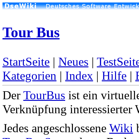
Tour Bus
StartSeite
|
Neues
|
TestSeit
Kategorien
|
Index
|
Hilfe
|
Der
TourBus
ist ein virtue
Verknüpfung interessierter 
Jedes angeschlossene
Wiki
b