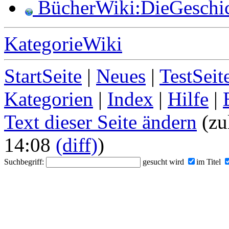
BücherWiki:DieGeschi
KategorieWiki
StartSeite
|
Neues
|
TestSeit
Kategorien
|
Index
|
Hilfe
|
Text dieser Seite ändern
(zu
14:08
(diff)
)
Suchbegriff:
gesucht wird
im Titel