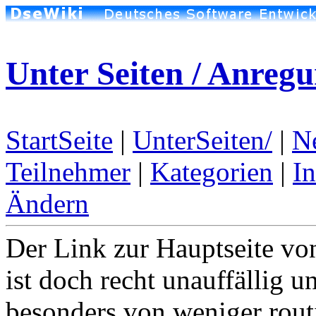
Unter Seiten / Anreg
StartSeite
|
UnterSeiten/
|
N
Teilnehmer
|
Kategorien
|
I
Ändern
Der Link zur Hauptseite von
ist doch recht unauffällig 
besonders von weniger rout