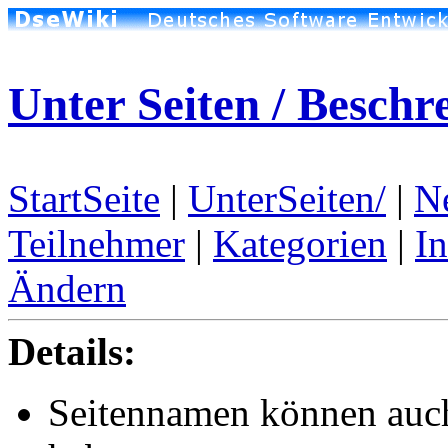
Unter Seiten / Beschr
StartSeite
|
UnterSeiten/
|
N
Teilnehmer
|
Kategorien
|
I
Ändern
Details:
Seitennamen können auc