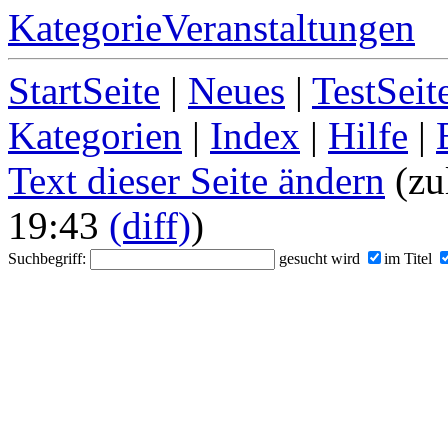
KategorieVeranstaltungen
StartSeite
|
Neues
|
TestSeit
Kategorien
|
Index
|
Hilfe
|
Text dieser Seite ändern
(zu
19:43
(diff)
)
Suchbegriff:
gesucht wird
im Titel