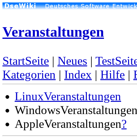
Veranstaltungen
StartSeite
|
Neues
|
TestSeit
Kategorien
|
Index
|
Hilfe
|
LinuxVeranstaltungen
WindowsVeranstaltunge
AppleVeranstaltungen
?