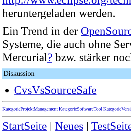
heruntergeladen werden.
Ein Trend in der
OpenSour
Systeme, die auch ohne Ser
Mercurial
?
bzw. stärker no
Diskussion
CvsVsSourceSafe
KategorieProjektManagement
KategorieSoftwareTool
KategorieVersi
StartSeite
|
Neues
|
TestSeit