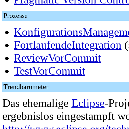
Prozesse
KonfigurationsManagem
FortlaufendeIntegration
(
ReviewVorCommit
TestVorCommit
Trendbarometer
Das ehemalige
Eclipse
-Proj
ergebnislos eingestampft w
http://www.eclipse.org/tec