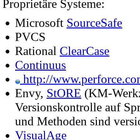
Proprietäre Systeme:
Microsoft
SourceSafe
PVCS
Rational
ClearCase
Continuus
http://www.perforce.c
Envy,
StORE
(KM-Werkz
Versionskontrolle auf Sp
und Methoden sind versi
VisualAge