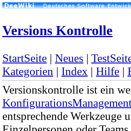
Versions Kontrolle
StartSeite
|
Neues
|
TestSeit
Kategorien
|
Index
|
Hilfe
|
Versionskontrolle ist ein we
KonfigurationsManagemen
entsprechende Werkzeuge un
Einzelpersonen oder Teams 