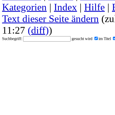
Kategorien
|
Index
|
Hilfe
|
Text dieser Seite ändern
(zul
11:27
(diff)
)
Suchbegriff:
gesucht wird
im Titel