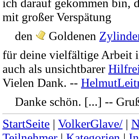
ich darauf gekommen bin, d
mit großer Verspätung
den
Goldenen
Zylinde
für deine vielfältige Arbeit
auch als unsichtbarer
Hilfre
Vielen Dank. --
HelmutLeit
Danke schön. [...] -- Gru
StartSeite
|
VolkerGlave/
|
N
Teilnehmer
|
Kategorien
|
I