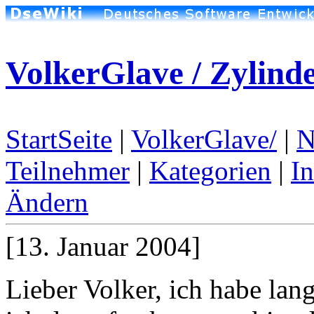
VolkerGlave / Zylind
StartSeite
|
VolkerGlave/
|
N
Teilnehmer
|
Kategorien
|
I
Ändern
[13. Januar 2004]
Lieber Volker, ich habe lang