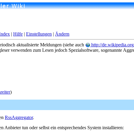
Index
|
Hilfe
|
Einstellungen
|
Ändern
riodisch aktualisierte Meldungen (siehe auch
http://de.wikipedia.or
leser verwenden zum Lesen jedoch Spezialsoftware, sogenannte Aggreg
eiter
)
nen
RssAggregator
.
n Anbieter tun oder selbst ein entsprechendes System installieren: