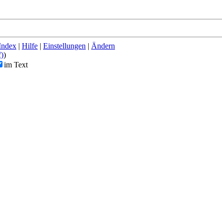
Index
|
Hilfe
|
Einstellungen
|
Ändern
f)
)
im Text