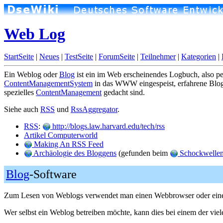
Web Log
StartSeite
|
Neues
|
TestSeite
|
ForumSeite
|
Teilnehmer
|
Kategorien
|
Ein Weblog oder
Blog
ist ein im Web erscheinendes Logbuch, also pe
ContentManagementSystem
in das WWW eingespeist, erfahrene Blog
spezielles
ContentManagement
gedacht sind.
Siehe auch
RSS
und
RssAggregator
.
RSS
:
http://blogs.law.harvard.edu/tech/rss
Artikel Computerworld
Making An RSS Feed
Archäologie des Bloggens
(gefunden beim
Schockwellenr
Blog
-Software
Zum Lesen von Weblogs verwendet man einen Webbrowser oder ei
Wer selbst ein Weblog betreiben möchte, kann dies bei einem der viele