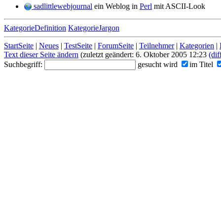
sadlittlewebjournal
ein Weblog in
Perl
mit ASCII-Look
KategorieDefinition
KategorieJargon
StartSeite
|
Neues
|
TestSeite
|
ForumSeite
|
Teilnehmer
|
Kategorien
|
Text dieser Seite ändern
(zuletzt geändert: 6. Oktober 2005 12:23
(dif
Suchbegriff:
gesucht wird
im Titel