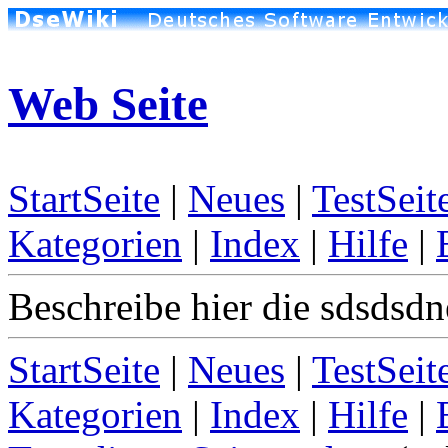
Web Seite
StartSeite
|
Neues
|
TestSeit
Kategorien
|
Index
|
Hilfe
|
Beschreibe hier die sdsdsdn
StartSeite
|
Neues
|
TestSeit
Kategorien
|
Index
|
Hilfe
|