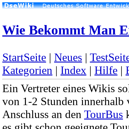
Wie Bekommt Man Ein
StartSeite
|
Neues
|
TestSeit
Kategorien
|
Index
|
Hilfe
|
Ein Vertreter eines Wikis s
von 1-2 Stunden innerhalb 
Anschluss an den
TourBus
k
es gibt schon geeignete Tou