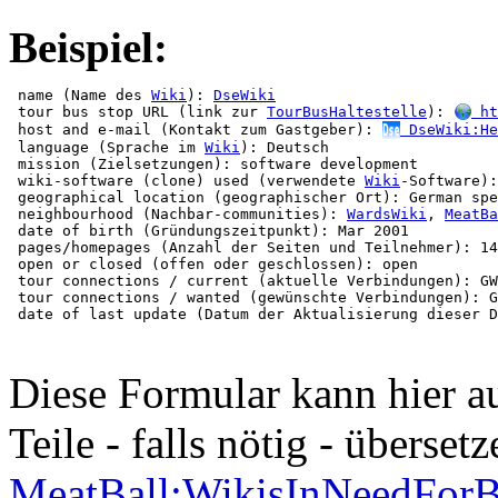
Beispiel:
 name (Name des 
Wiki
): 
DseWiki
 tour bus stop URL (link zur 
TourBusHaltestelle
): 
 ht
 host and e-mail (Kontakt zum Gastgeber): 
 DseWiki:He
 language (Sprache im 
Wiki
): Deutsch

 mission (Zielsetzungen): software development

 wiki-software (clone) used (verwendete 
Wiki
-Software):
 geographical location (geographischer Ort): German spe
 neighbourhood (Nachbar-communities): 
WardsWiki
, 
MeatBa
 date of birth (Gründungszeitpunkt): Mar 2001

 pages/homepages (Anzahl der Seiten und Teilnehmer): 14
 open or closed (offen oder geschlossen): open

 tour connections / current (aktuelle Verbindungen): GW
 tour connections / wanted (gewünschte Verbindungen): G
Diese Formular kann hier a
Teile - falls nötig - überset
MeatBall:WikisInNeedForB