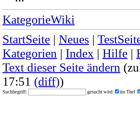
KategorieWiki
StartSeite
|
Neues
|
TestSeit
Kategorien
|
Index
|
Hilfe
|
Text dieser Seite ändern
(zu
17:51
(diff)
)
Suchbegriff:
gesucht wird
im Titel