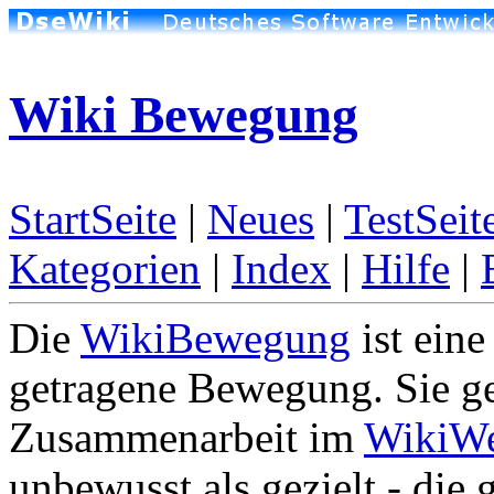
Wiki Bewegung
StartSeite
|
Neues
|
TestSeit
Kategorien
|
Index
|
Hilfe
|
Die
WikiBewegung
ist eine
getragene Bewegung. Sie ge
Zusammenarbeit im
WikiW
unbewusst als gezielt - die 