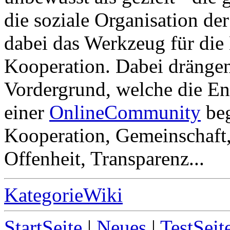
die soziale Organisation de
dabei das Werkzeug für di
Kooperation. Dabei drängen
Vordergrund, welche die E
einer
OnlineCommunity
beg
Kooperation, Gemeinschaft,
Offenheit, Transparenz...
KategorieWiki
StartSeite
|
Neues
|
TestSeit