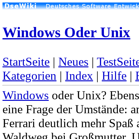
Windows Oder Unix
StartSeite
|
Neues
|
TestSeit
Kategorien
|
Index
|
Hilfe
|
Windows
oder Unix? Ebenso
eine Frage der Umstände: 
Ferrari deutlich mehr Spaß 
Waldweg bei Großmutter. Um