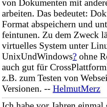
von Dokumenten mit andere
arbeiten. Das bedeutet: Do
Format abspeichern und un
feintunen. Zu dem Zweck lä
virtuelles System unter Li
UnixUndWindows
?
ohne Re
auch gut für CrossPlattfor
z.B. zum Testen von Websei
Versionen. --
HelmutMerz
Ich habe vor Jahren einmal g