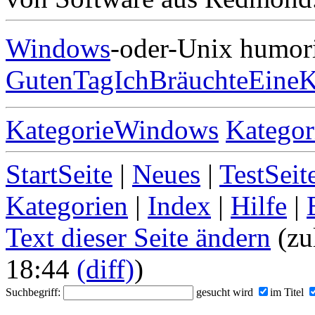
Windows
-oder-Unix humori
GutenTagIchBräuchteEineK
KategorieWindows
Kategor
StartSeite
|
Neues
|
TestSeit
Kategorien
|
Index
|
Hilfe
|
Text dieser Seite ändern
(zu
18:44
(diff)
)
Suchbegriff:
gesucht wird
im Titel