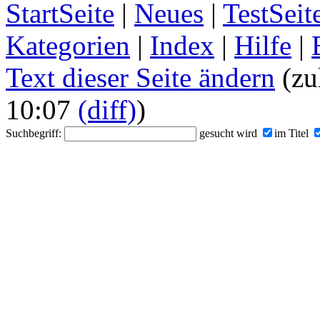
StartSeite
|
Neues
|
TestSeit
Kategorien
|
Index
|
Hilfe
|
Text dieser Seite ändern
(zu
10:07
(diff)
)
Suchbegriff:
gesucht wird
im Titel