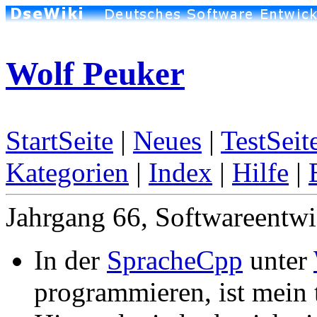
Wolf Peuker
StartSeite
|
Neues
|
TestSeit
Kategorien
|
Index
|
Hilfe
|
Jahrgang 66, Softwareentw
In der
SpracheCpp
unter
programmieren, ist mein 