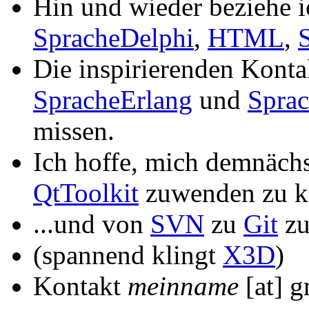
Hin und wieder beziehe 
SpracheDelphi
,
HTML
,
Die inspirierenden Kont
SpracheErlang
und
Spra
missen.
Ich hoffe, mich demnächs
QtToolkit
zuwenden zu 
...und von
SVN
zu
Git
zu
(spannend klingt
X3D
)
Kontakt
meinname
[at] g