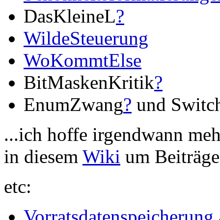
DasKleineL
?
WildeSteuerung
WoKommtElse
BitMaskenKritik
?
EnumZwang
?
und Switc
...ich hoffe irgendwann meh
in diesem
Wiki
um Beiträge 
etc:
Vorratsdatenspeicherung